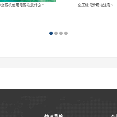
季空压机使用需要注意什么？
空压机润滑用油注意？
1
2
3
4
快速导航
产