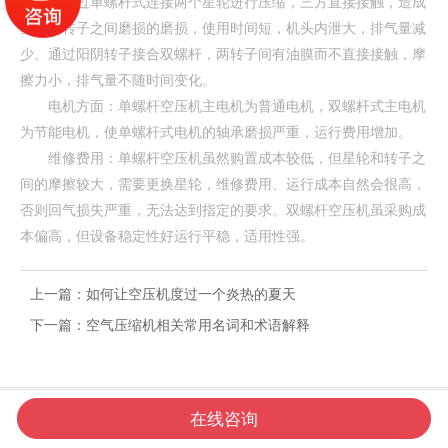
压缩机通过单螺杆式连接两个星轮进行压缩，三方直接接触，造成
星轮与转子之间磨损的磨损，使用时间短，机头内泄大，排气量减
少。通过阳阴转子接合双螺杆，两转子间有油膜而不直接接触，摩
擦力小，排气量不随时间变化。
电机方面：单螺杆空压机主电机为普通电机，双螺杆式主电机
为节能电机，使单螺杆式电机的轴承磨损严重，运行费用增加。
维修费用：单螺杆空压机虽然购置成本较低，但星轮和转子之
间的摩擦较大，需要更换星轮，维修费用、运行成本自然会很高，
否则回气损失严重，无法达到指定的要求。双螺杆空压机虽采购成
本偏高，但设备稳定性好运行平稳，适用性强。
上一篇：
如何让空压机度过一个炎热的夏天
下一篇：
空气压缩机相关常用名词和术语解释




在线咨询
网站首页
电话咨询
新闻资讯
联系我们